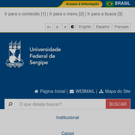
BRASIL
Ir para o conteúdo [1]
|
Ir para o menu [2]
|
Ir para a busca [3]
a+
a-
a
English
Español
Français
Página Inicial
|
WEBMAIL
|
Mapa do Site
Institucional
Campi