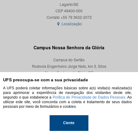
Lagarto/SE
CEP 49400-000
Localização
Campus Nossa Senhora da Glória
Campus do Sertão
Rodovia Engenheiro Jorge Neto, km 3, Silos
Nossa Senhora da Glória/SE
CEP 49680-000
UFS preocupa-se com a sua privacidade
A UFS poderá coletar informações básicas sobre a(s) visita(s) realizada(s)
Localização
para aprimorar a experiência de navegação dos visitantes deste site,
segundo o que estabelece a
Política de Privacidade de Dados Pessoais.
Ao
utilizar este site, você concorda com a coleta e tratamento de seus dados
pessoais por meio de formulários e cookies.
© 2026. Todos os direitos reservados.
Ciente
Universidade Federal de Sergipe.