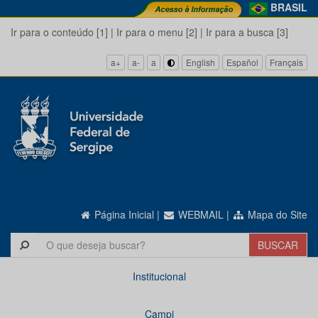
BRASIL
Ir para o conteúdo [1]
|
Ir para o menu [2]
|
Ir para a busca [3]
a+
a-
a
English
Español
Français
Página Inicial
|
WEBMAIL
|
Mapa do Site
Institucional
Campi