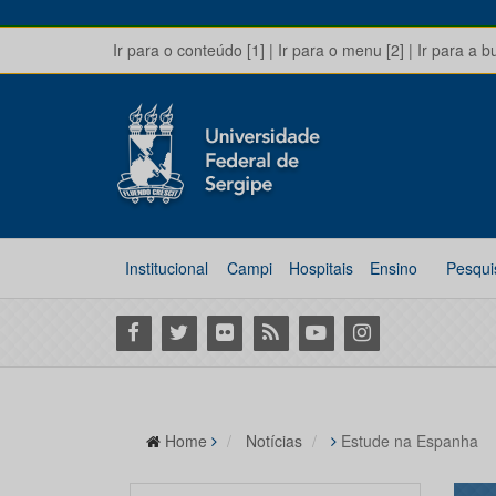
Ir para o conteúdo [1]
|
Ir para o menu [2]
|
Ir para a b
Institucional
Campi
Hospitais
Ensino
Pesqui
Facebook
Twitter
Flickr
RSS
Youtube
Instagram
Home
Notícias
Estude na Espanha