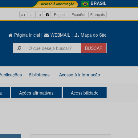
BRASIL
a+
a-
a
English
Español
Français
Página Inicial
|
WEBMAIL
|
Mapa do Site
Publicações
Bibliotecas
Acesso à informação
a
Ações afirmativas
Acessibilidade