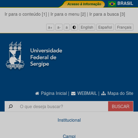
BRASIL
Ir para o conteúdo [1]
|
Ir para o menu [2]
|
Ir para a busca [3]
a+
a-
a
English
Español
Français
Página Inicial
|
WEBMAIL
|
Mapa do Site
Institucional
Campi