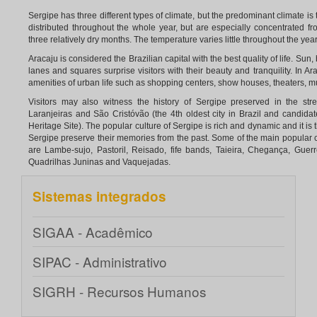
Sergipe has three different types of climate, but the predominant climate i
distributed throughout the whole year, but are especially concentrated fro
three relatively dry months. The temperature varies little throughout the ye
Aracaju is considered the Brazilian capital with the best quality of life. Su
lanes and squares surprise visitors with their beauty and tranquility. In Arac
amenities of urban life such as shopping centers, show houses, theaters, m
Visitors may also witness the history of Sergipe preserved in the stre
Laranjeiras and São Cristóvão (the 4th oldest city in Brazil and candida
Heritage Site). The popular culture of Sergipe is rich and dynamic and it is 
Sergipe preserve their memories from the past. Some of the main popular c
are Lambe-sujo, Pastoril, Reisado, fife bands, Taieira, Chegança, Guer
Quadrilhas Juninas and Vaquejadas.
Sistemas integrados
SIGAA - Acadêmico
SIPAC - Administrativo
SIGRH - Recursos Humanos