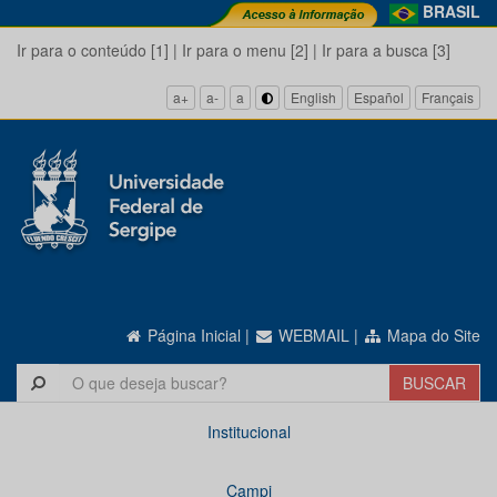
BRASIL
Ir para o conteúdo [1]
|
Ir para o menu [2]
|
Ir para a busca [3]
a+
a-
a
English
Español
Français
Página Inicial
|
WEBMAIL
|
Mapa do Site
Institucional
Campi