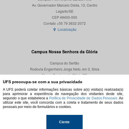
Av. Governador Marcelo Déda, 13, Centro
Lagarto/SE
CEP 49400-000
Localização
Campus Nossa Senhora da Glória
Campus do Sertão
Rodovia Engenheiro Jorge Neto, km 3, Silos
Nossa Senhora da Glória/SE
CEP 49680-000
UFS preocupa-se com a sua privacidade
A UFS poderá coletar informações básicas sobre a(s) visita(s) realizada(s)
Localização
para aprimorar a experiência de navegação dos visitantes deste site,
segundo o que estabelece a
Política de Privacidade de Dados Pessoais.
Ao
utilizar este site, você concorda com a coleta e tratamento de seus dados
pessoais por meio de formulários e cookies.
© 2026. Todos os direitos reservados.
Ciente
Universidade Federal de Sergipe.