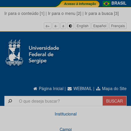
BRASIL
Ir para o conteúdo [1]
|
Ir para o menu [2]
|
Ir para a busca [3]
a+
a-
a
English
Español
Français
Página Inicial
|
WEBMAIL
|
Mapa do Site
Institucional
Campi