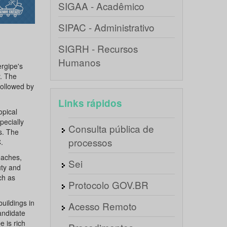
SIGAA - Acadêmico
SIPAC - Administrativo
SIGRH - Recursos
Humanos
ergipe's
y. The
followed by
Links rápidos
opical
pecially
Consulta pública de
s. The
processos
.
beaches,
Sei
uty and
uch as
Protocolo GOV.BR
uildings in
Acesso Remoto
candidate
e is rich