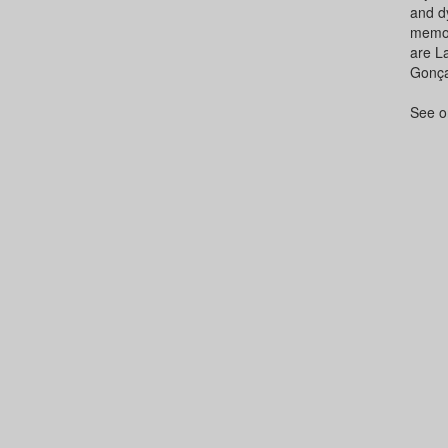
and dy
memor
are La
Gonça
See o