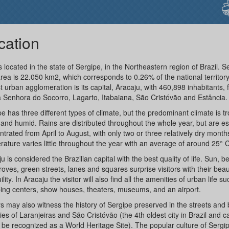
cation
 located in the state of Sergipe, in the Northeastern region of Brazil. S
rea is 22.050 km2, which corresponds to 0.26% of the national territor
t urban agglomeration is its capital, Aracaju, with 460,898 inhabitants, 
 Senhora do Socorro, Lagarto, Itabaiana, São Cristóvão and Estância.
e has three different types of climate, but the predominant climate is tr
and humid. Rains are distributed throughout the whole year, but are es
trated from April to August, with only two or three relatively dry month
ature varies little throughout the year with an average of around 25° C
u is considered the Brazilian capital with the best quality of life. Sun, 
ves, green streets, lanes and squares surprise visitors with their bea
ility. In Aracaju the visitor will also find all the amenities of urban life s
ing centers, show houses, theaters, museums, and an airport.
rs may also witness the history of Sergipe preserved in the streets and b
ties of Laranjeiras and São Cristóvão (the 4th oldest city in Brazil and 
o be recognized as a World Heritage Site). The popular culture of Sergip