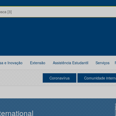
usca [3]
sa e Inovação
Extensão
Assistência Estudantil
Serviços
Coronavírus
Comunidade intern
ternational