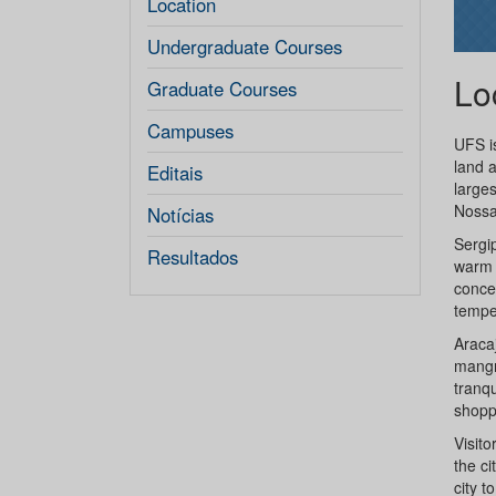
Location
Undergraduate Courses
Lo
Graduate Courses
Campuses
UFS is
land a
Editais
larges
Nossa
Notícias
Sergip
Resultados
warm 
concen
temper
Aracaj
mangro
tranqu
shopp
Visito
the ci
city t