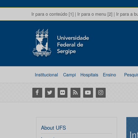
Ir para o conteúdo [1]
|
Ir para o menu [2]
|
Ir para a b
Institucional
Campi
Hospitais
Ensino
Pesqui
Facebook
Twitter
Flickr
RSS
Youtube
Instagram
About UFS
In