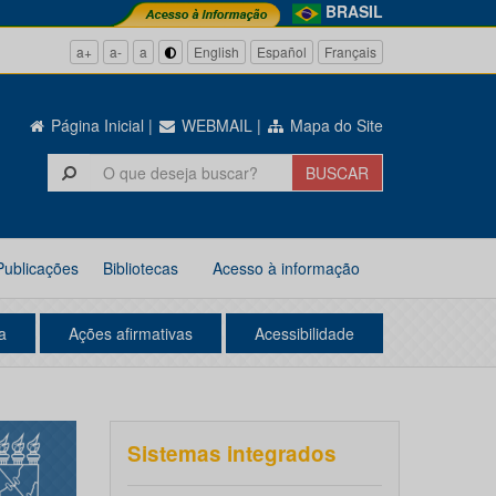
BRASIL
a+
a-
a
English
Español
Français
Página Inicial
|
WEBMAIL
|
Mapa do Site
Publicações
Bibliotecas
Acesso à informação
a
Ações afirmativas
Acessibilidade
Sistemas integrados